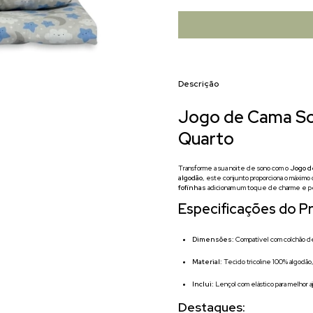
Descrição
Jogo de Cama Solt
Quarto
Transforme a sua noite de sono com o
Jogo d
algodão
, este conjunto proporciona o máximo
fofinhas
adicionam um toque de charme e per
Especificações do P
Dimensões:
Compatível com colchão de
Material:
Tecido tricoline 100% algodão,
Inclui:
Lençol com elástico para melhor a
Destaques: