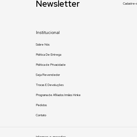
Newsletter
Cadastre-s
Institucional
Sobre Nós
Política De Entrega
Política de Privacidade
Seja Revendedor
Trocas E Devoluções
Programa de Afiliados Irmãos Hinke
Pedidos
Contato
Idiomas e moedas