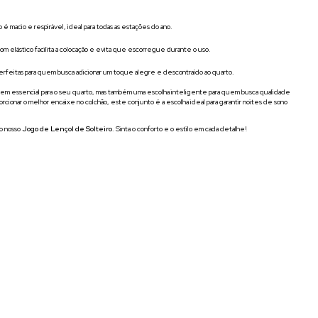
é macio e respirável, ideal para todas as estações do ano.
om elástico facilita a colocação e evita que escorregue durante o uso.
erfeitas para quem busca adicionar um toque alegre e descontraído ao quarto.
tem essencial para o seu quarto, mas também uma escolha inteligente para quem busca qualidade
cionar o melhor encaixe no colchão, este conjunto é a escolha ideal para garantir noites de sono
o nosso
Jogo de Lençol de Solteiro
. Sinta o conforto e o estilo em cada detalhe!