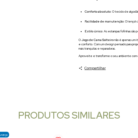
Conforto absoluto:
O tecido de algodão 
Facilidade de manutenção:
O lençol c
Estilo único:
As estampas fofinhas são p
O
Jogo de Cama Solteiro
não é apenas um i
e conforto. Com um design pensado para propor
mais tranquilas e reparadoras.
Aproveite e transforme o seu ambiente com 
Compartilhar
PRODUTOS SIMILARES
urança