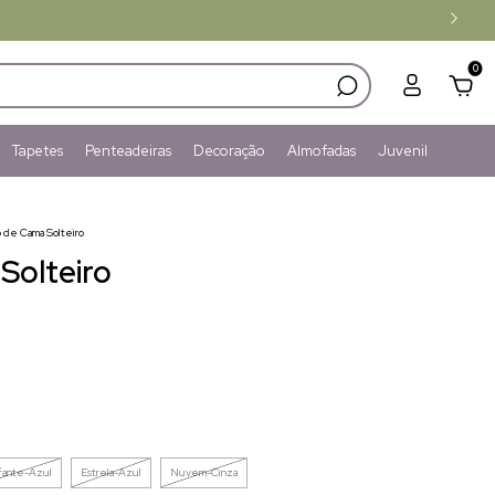
0
Tapetes
Penteadeiras
Decoração
Almofadas
Juvenil
 de Cama Solteiro
Solteiro
fante-Azul
Estrela-Azul
Nuvem-Cinza