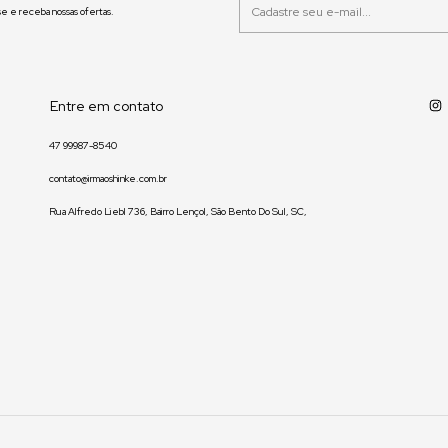
e e receba nossas ofertas.
Entre em contato
47 99987-8540
contato@irmaoshinke.com.br
Rua Alfredo Liebl 736, Bairro Lençol, São Bento Do Sul, SC,