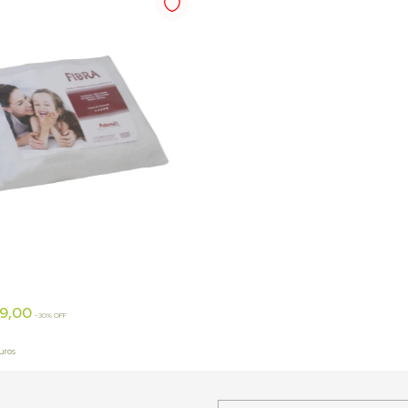
o
39,00
-
30
% OFF
uros