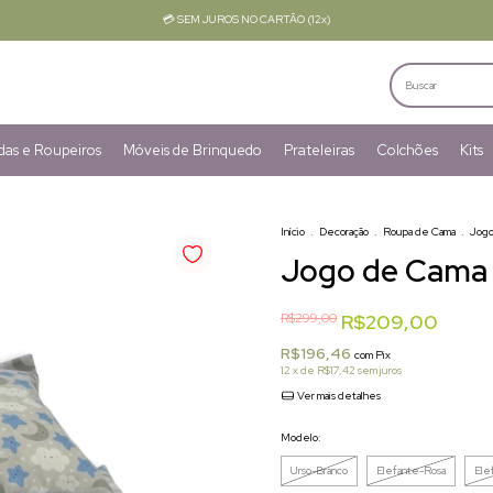
💳 SEM JUROS NO CARTÃO (12x)
as e Roupeiros
Móveis de Brinquedo
Prateleiras
Colchões
Kits
Início
.
Decoração
.
Roupa de Cama
.
Jogo
Jogo de Cama 
R$299,00
R$209,00
R$196,46
com
Pix
12
x de
R$17,42
sem juros
Ver mais detalhes
Modelo:
Urso-Branco
Elefante-Rosa
Ele