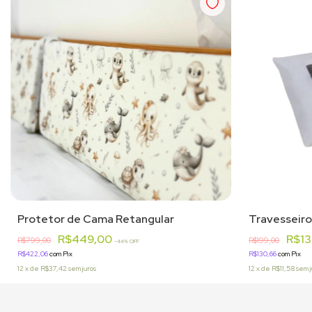
Protetor de Cama Retangular
Travesseir
R$449,00
R$1
R$799,00
R$199,00
-
44
% OFF
R$422,06
com
Pix
R$130,66
com
Pix
12
x
de
R$37,42
sem juros
12
x
de
R$11,58
sem j