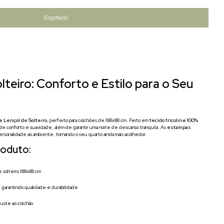
eiro: Conforto e Estilo para o Seu
e Lençol de Solteiro
, perfeito para colchões de 188x88 cm. Feito em
tecido tricoline 100%
 de conforto e suavidade, além de garantir uma noite de descanso tranquila. As
estampas
sonalidade ao ambiente, tornando o seu quarto ainda mais acolhedor.
roduto:
 solteiro 188x88 cm
 garantindo qualidade e durabilidade
juste ao colchão