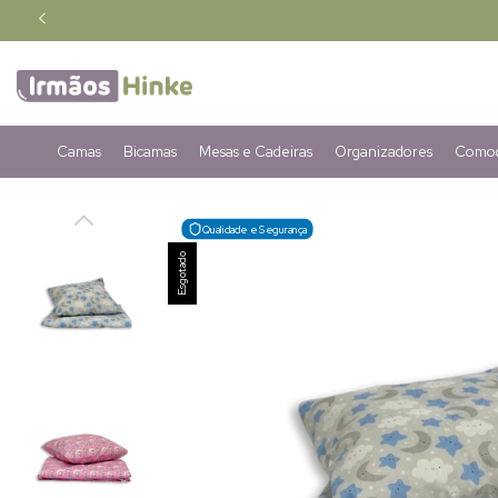
Camas
Bicamas
Mesas e Cadeiras
Organizadores
Comod
Qualidade e Segurança
Esgotado