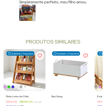
Simplesmente perfeito, meu filho amou.
PRODUTOS SIMILARES
Qualidade e Segurança
Qualidade e Segurança
Qua
+2
Porta Livros de Chão
Baú Doug
Estante
R$389,00
R$559,00
R$799,
-
30
% OFF