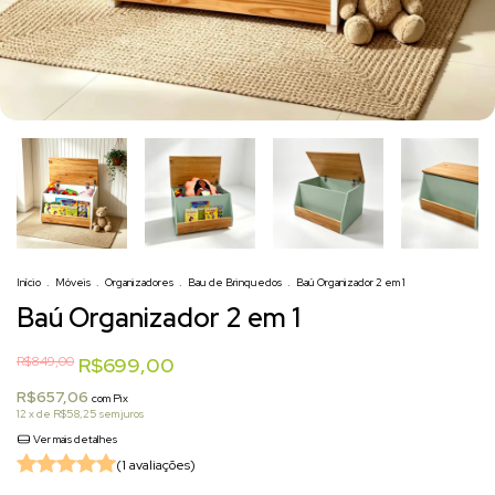
+2
Início
.
Móveis
.
Organizadores
.
Bau de Brinquedos
.
Baú Organizador 2 em 1
Baú Organizador 2 em 1
R$849,00
R$699,00
R$657,06
com
Pix
12
x de
R$58,25
sem juros
Ver mais detalhes
(1 avaliações)