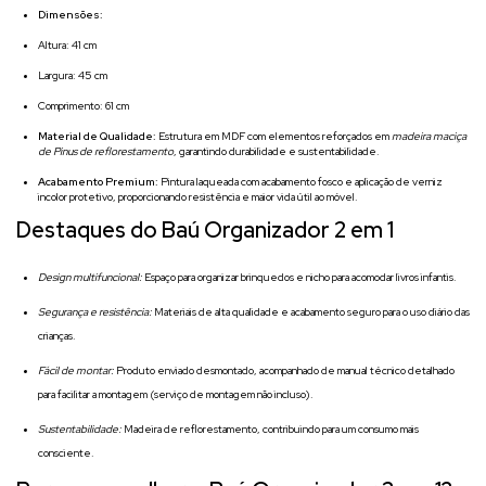
Dimensões:
Altura: 41 cm
Largura: 45 cm
Comprimento: 61 cm
Material de Qualidade:
Estrutura em MDF com elementos reforçados em
madeira maciça
de Pinus de reflorestamento
, garantindo durabilidade e sustentabilidade.
Acabamento Premium:
Pintura laqueada com acabamento fosco e aplicação de verniz
incolor protetivo, proporcionando resistência e maior vida útil ao móvel.
Destaques do Baú Organizador 2 em 1
Design multifuncional:
Espaço para organizar brinquedos e nicho para acomodar livros infantis.
Segurança e resistência:
Materiais de alta qualidade e acabamento seguro para o uso diário das
crianças.
Fácil de montar:
Produto enviado desmontado, acompanhado de manual técnico detalhado
para facilitar a montagem (serviço de montagem não incluso).
Sustentabilidade:
Madeira de reflorestamento, contribuindo para um consumo mais
consciente.