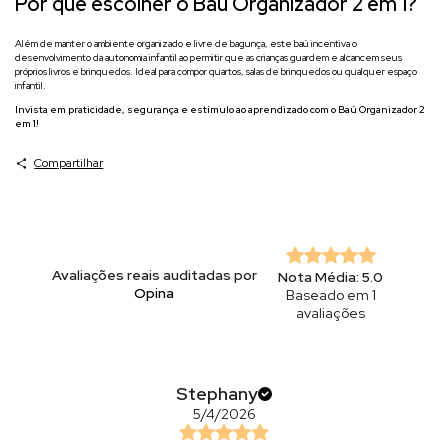
Por que escolher o Baú Organizador 2 em 1?
Além de manter o ambiente organizado e livre de bagunça, este baú incentiva o
desenvolvimento da autonomia infantil ao permitir que as crianças guardem e alcancem seus
próprios livros e brinquedos. Ideal para compor quartos, salas de brinquedos ou qualquer espaço
infantil.
Invista em praticidade, segurança e estímulo ao aprendizado com o Baú Organizador 2
em 1!
Compartilhar
Avaliações reais auditadas por
Nota Média: 5.0
Opina
Baseado em 1
avaliações
Stephany
5/4/2026