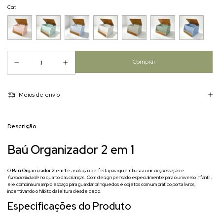
Cor:
Meios de envio
Descrição
Baú Organizador 2 em 1
O
Baú Organizador 2 em 1
é a solução perfeita para quem busca unir
organização
e
funcionalidade
no quarto das crianças. Com design pensado especialmente para o universo infantil,
ele combina um amplo espaço para guardar brinquedos e objetos com um prático porta livros,
incentivando o hábito da leitura desde cedo.
Especificações do Produto