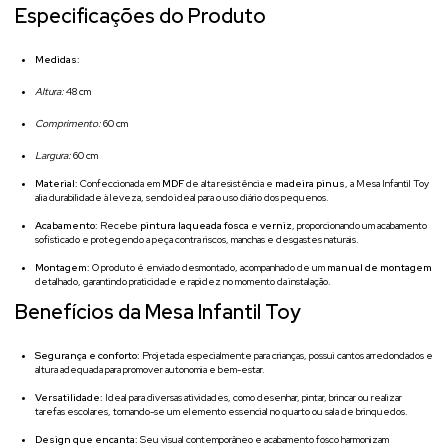
Especificações do Produto
Medidas:
Altura:
48 cm
Comprimento:
60 cm
Largura:
60 cm
Material:
Confeccionada em
MDF
de alta resistência e
madeira pinus
, a Mesa Infantil Toy
alia durabilidade à leveza, sendo ideal para o uso diário dos pequenos.
Acabamento:
Recebe
pintura laqueada fosca
e
verniz
, proporcionando um acabamento
sofisticado e protegendo a peça contra riscos, manchas e desgastes naturais.
Montagem:
O produto é enviado desmontado, acompanhado de um
manual de montagem
detalhado, garantindo praticidade e rapidez no momento da instalação.
Benefícios da Mesa Infantil Toy
Segurança e conforto:
Projetada especialmente para crianças, possui cantos arredondados e
altura adequada para promover autonomia e bem-estar.
Versatilidade:
Ideal para diversas atividades, como desenhar, pintar, brincar ou realizar
tarefas escolares, tornando-se um elemento essencial no quarto ou sala de brinquedos.
Design que encanta:
Seu visual contemporâneo e acabamento fosco harmonizam