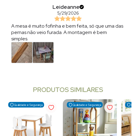
Leideanne
5/29/2026
A mesa é muito fofinha e bem feita, só que uma das
pernas não veio furada. A montagem é bem
simples.
PRODUTOS SIMILARES
Qualidade e Segurança
Qualidade e Segurança
Qua