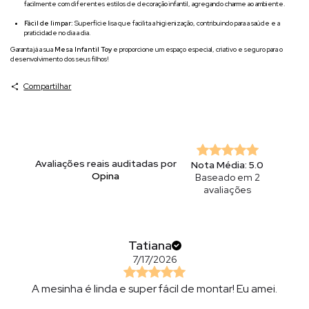
facilmente com diferentes estilos de decoração infantil, agregando charme ao ambiente.
Fácil de limpar:
Superfície lisa que facilita a higienização, contribuindo para a saúde e a
praticidade no dia a dia.
Garanta já a sua
Mesa Infantil Toy
e proporcione um espaço especial, criativo e seguro para o
desenvolvimento dos seus filhos!
Compartilhar
Avaliações reais auditadas por
Nota Média: 5.0
Opina
Baseado em 2
avaliações
Tatiana
7/17/2026
A mesinha é linda e super fácil de montar! Eu amei.