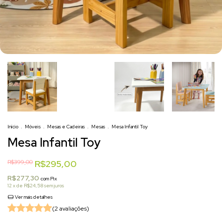
+3
Início
.
Móveis
.
Mesas e Cadeiras
.
Mesas
.
Mesa Infantil Toy
Mesa Infantil Toy
R$399,00
R$295,00
R$277,30
com
Pix
12
x de
R$24,58
sem juros
Ver mais detalhes
(2 avaliações)