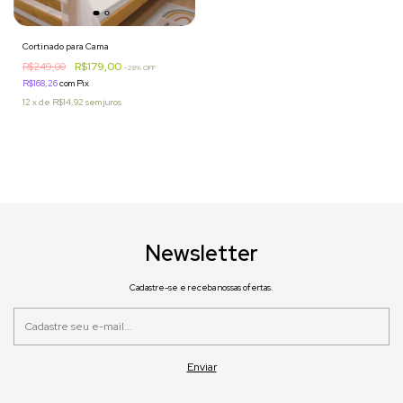
Cortinado para Cama
R$179,00
R$249,00
-
28
% OFF
R$168,26
com
Pix
12
x
de
R$14,92
sem juros
Newsletter
Cadastre-se e receba nossas ofertas.