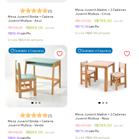
Mesa Juvenil Aladim + 2 Cadeiras
(1)
Juvenil Mufasa - Cinza
Mesa Juvenil Simba + Cadeira
R$799,00
Juvenil Mufasa - Azul
R$1.237,00
-
35
% OFF
R$751,06
com
Pix
R$659,00
R$1.198,00
-
45
% OFF
12
x
de
R$66,58
sem juros
R$619,46
com
Pix
12
x
de
R$54,92
sem juros
Qualidade e Segurança
Qualidade e Segurança
Mesa Juvenil Aladim + 2 Cadeiras
(1)
Juvenil Mufasa - Rosa
Mesa Juvenil Simba + Cadeira
R$799,00
Juvenil Mufasa - Verde
R$1.237,00
-
35
% OFF
R$751,06
com
Pix
R$659,00
R$1.198,00
-
45
% OFF
12
x
de
R$66,58
sem juros
R$619,46
com
Pix