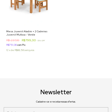
Mesa Juvenil Aladim + 2 Cadeiras
Juvenil Mufasa - Verde
R$799,00
R$1.237,00
-
35
% OFF
R$751,06
com
Pix
12
x
de
R$66,58
sem juros
Newsletter
Cadastre-se e receba nossas ofertas.