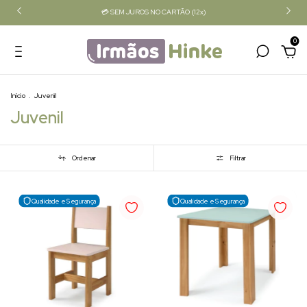
💳 SEM JUROS NO CARTÃO (12x)
0
Início
.
Juvenil
Juvenil
Ordenar
Filtrar
Qualidade e Segurança
Qualidade e Segurança