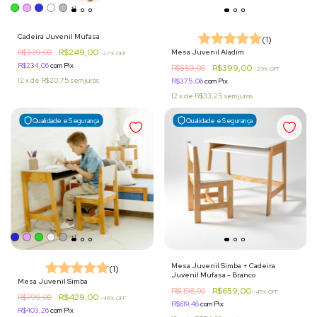
+1
Cadeira Juvenil Mufasa
(1)
R$249,00
R$339,00
Mesa Juvenil Aladim
-
27
% OFF
R$234,06
com
Pix
R$399,00
R$559,00
-
29
% OFF
12
x
de
R$20,75
sem juros
R$375,06
com
Pix
12
x
de
R$33,25
sem juros
Qualidade e Segurança
Qualidade e Segurança
+1
Mesa Juvenil Simba + Cadeira
(1)
Juvenil Mufasa - Branco
Mesa Juvenil Simba
R$659,00
R$1.198,00
-
45
% OFF
R$429,00
R$799,00
-
46
% OFF
R$619,46
com
Pix
R$403,26
com
Pix