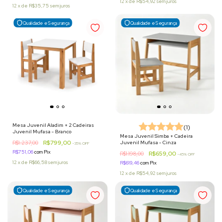
12
x
de
R$54,92
sem juros
12
x
de
R$35,75
sem juros
Qualidade e Segurança
Qualidade e Segurança
Mesa Juvenil Aladim + 2 Cadeiras
(1)
Juvenil Mufasa - Branco
Mesa Juvenil Simba + Cadeira
R$799,00
R$1.237,00
Juvenil Mufasa - Cinza
-
35
% OFF
R$751,06
com
Pix
R$659,00
R$1.198,00
-
45
% OFF
12
x
de
R$66,58
sem juros
R$619,46
com
Pix
12
x
de
R$54,92
sem juros
Qualidade e Segurança
Qualidade e Segurança