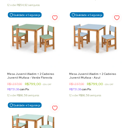
12
x
de
R$54,92
sem juros
Qualidade e Segurança
Qualidade e Segurança
Mesa Juvenil Aladim + 2 Cadeiras
Mesa Juvenil Aladim + 2 Cadeiras
Juvenil Mufasa - Verde Floresta
Juvenil Mufasa - Azul
R$799,00
R$799,00
R$1.237,00
R$1.237,00
-
35
% OFF
-
35
% OFF
R$751,06
com
Pix
R$751,06
com
Pix
12
x
de
R$66,58
sem juros
12
x
de
R$66,58
sem juros
Qualidade e Segurança