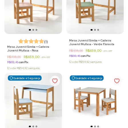
Mesa Juvenil Simba + Cadeira
(1)
Juvenil Mufasa - Verde Floresta
Mesa Juvenil Simba + Cadeira
R$659,00
Juvenil Mufasa - Rosa
R$1.198,00
-
45
% OFF
R$619,46
com
Pix
R$659,00
R$1.198,00
-
45
% OFF
12
x
de
R$54,92
sem juros
R$619,46
com
Pix
12
x
de
R$54,92
sem juros
Qualidade e Segurança
Qualidade e Segurança