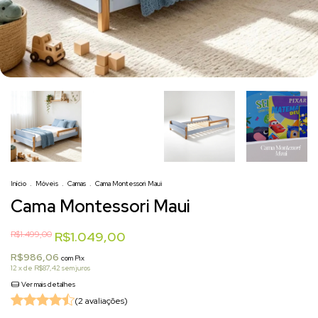
+2
Início
.
Móveis
.
Camas
.
Cama Montessori Maui
Cama Montessori Maui
R$1.499,00
R$1.049,00
R$986,06
com
Pix
12
x de
R$87,42
sem juros
Ver mais detalhes
(2 avaliações)