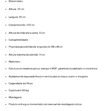
Dimensões:
Altura:
45 cm
Largura:
95 cm
Comprimento:
205 cm
Altura do chão até a cama:
10 cm
Compatibilidade:
Projetada para
colchão de espuma
de 188 x 88 cm
Altura máxima do colchão:
14 cm
Materiais:
Estrutura em
madeira pinus maciça
e
MDF
, garantindo durabilidade e resistência
Acabamento laqueado fosco
e
verniz
para um toque suave e elegante
Capacidade de Peso:
Suporta até
120 kg
Montagem:
Produto entregue desmontado com
manual de montagem
incluso