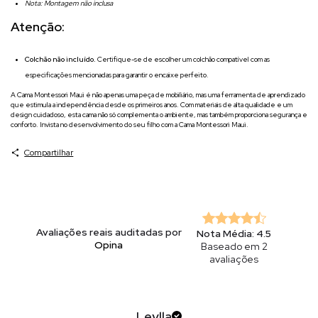
Nota: Montagem não inclusa
Atenção:
Colchão não incluído.
Certifique-se de escolher um colchão compatível com as
especificações mencionadas para garantir o encaixe perfeito.
A Cama Montessori Maui é não apenas uma peça de mobiliário, mas uma ferramenta de aprendizado
que estimula a independência desde os primeiros anos. Com materiais de alta qualidade e um
design cuidadoso, esta cama não só complementa o ambiente, mas também proporciona segurança e
conforto. Invista no desenvolvimento do seu filho com a Cama Montessori Maui.
Compartilhar
Avaliações reais auditadas por
Nota Média: 4.5
Opina
Baseado em 2
avaliações
Leylla