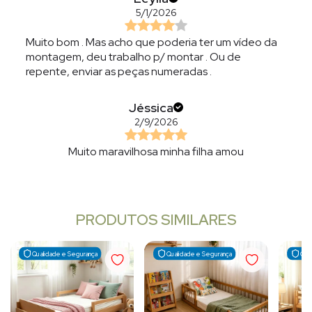
5/1/2026
Muito bom . Mas acho que poderia ter um vídeo da
montagem, deu trabalho p/ montar . Ou de
repente, enviar as peças numeradas .
Jéssica
2/9/2026
Muito maravilhosa minha filha amou
PRODUTOS SIMILARES
Qualidade e Segurança
Qualidade e Segurança
Qua