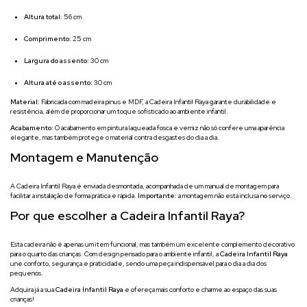
Altura total:
56 cm
Comprimento:
25 cm
Largura do assento:
30 cm
Altura até o assento:
30 cm
Material:
Fabricada com madeira pinus e MDF, a Cadeira Infantil Raya garante durabilidade e
resistência, além de proporcionar um toque sofisticado ao ambiente infantil.
Acabamento:
O acabamento em pintura laqueada fosca e verniz não só confere uma aparência
elegante, mas também protege o material contra desgastes do dia a dia.
Montagem e Manutenção
A Cadeira Infantil Raya é enviada desmontada, acompanhada de um manual de montagem para
facilitar a instalação de forma prática e rápida.
Importante:
a montagem não está inclusa no serviço.
Por que escolher a Cadeira Infantil Raya?
Esta cadeira não é apenas um item funcional, mas também um excelente complemento decorativo
para o quarto das crianças. Com design pensado para o ambiente infantil, a
Cadeira Infantil Raya
une conforto, segurança e praticidade, sendo uma peça indispensável para o dia a dia dos
pequenos.
Adquira já a sua
Cadeira Infantil Raya
e ofereça mais conforto e charme ao espaço das suas
crianças!