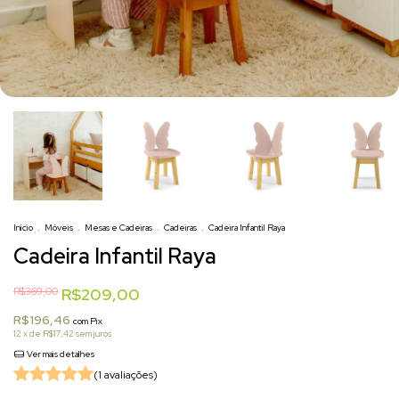
+1
Início
.
Móveis
.
Mesas e Cadeiras
.
Cadeiras
.
Cadeira Infantil Raya
Cadeira Infantil Raya
R$369,00
R$209,00
R$196,46
com
Pix
12
x de
R$17,42
sem juros
Ver mais detalhes
(1 avaliações)