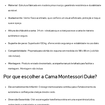
Material:
Estrutura fabricada em
madeira pinus maciça
, garantindo resistência e durabilidade
ao móvel.
Acabamento:
Verniz fosco acetinado, que confere um visual sofisticado, proteção e toque
suave à peça.
Altura do chão até a cama:
34 cm – ideal para que a criança acesse a cama de maneira
autônoma e segura.
Suporte de peso:
Suporta até 100 kg, oferecendo segurança e estabilidade no uso diário.
Compatibilidade:
Projetada para colchão de espuma com medidas de 188 x 88 cm (
colchão
não incluso
).
Montagem:
Produto enviado desmontado, acompanha manual detalhado para facilitar a
montagem.
Montagem não inclusa
.
Por que escolher a Cama Montessori Duke?
Desenvolvimento Infantil:
O design montessoriano contribui para o fortalecimento da
autonomia e confiança das crianças desde cedo.
Diversão Garantida:
O kit escorregador transforma a rotina em uma experiência lúdica,
estimulando a criatividade e o movimento.