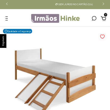
💳 SEM JUROS NO CARTÃO (12x)
0
Qualidade e Segurança
Esgotado