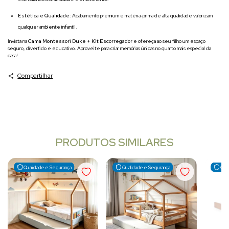
Estética e Qualidade:
Acabamento premium e matéria-prima de alta qualidade valorizam
qualquer ambiente infantil.
Invista na
Cama Montessori Duke + Kit Escorregador
e ofereça ao seu filho um espaço
seguro, divertido e educativo. Aproveite para criar memórias únicas no quarto mais especial da
casa!
Compartilhar
PRODUTOS SIMILARES
Qualidade e Segurança
Qualidade e Segurança
Qua