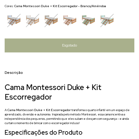
Cores:
Cama Montessori Duke + Kit Escorregador - Branco/Amêndoa
Descrição
Cama Montessori Duke + Kit
Escorregador
A
Cama Montessori Duke + Kit Escorregador
transforma o quarto infantil em um espaço de
aprendizado, diversão e autonomia. Inspirada pelo método Montessori, essa cama incentiva a
independência dos pequenos, permitindo que eles subam e desçam com segurança – e ainda
curtam o momento de brincar com o escorregador incluso!
Especificações do Produto