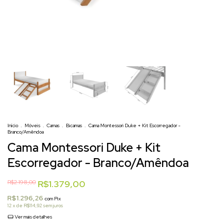
Início
.
Móveis
.
Camas
.
Bicamas
.
Cama Montessori Duke + Kit Escorregador -
Branco/Amêndoa
Cama Montessori Duke + Kit
Escorregador - Branco/Amêndoa
R$2.198,00
R$1.379,00
R$1.296,26
com
Pix
12
x de
R$114,92
sem juros
Ver mais detalhes