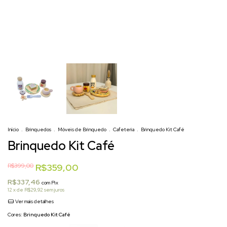
Início
.
Brinquedos
.
Móveis de Brinquedo
.
Cafeteria
.
Brinquedo Kit Café
Brinquedo Kit Café
R$399,00
R$359,00
R$337,46
com
Pix
12
x de
R$29,92
sem juros
Ver mais detalhes
Cores:
Brinquedo Kit Café