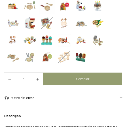
Meios de envio
Descrição
Torradeira de brinquedo com design lúdico, ideal para brincadeiras de faz de conta. Estimula a