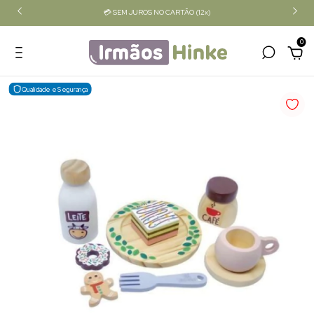
💳 SEM JUROS NO CARTÃO (12x)
0
Qualidade e Segurança