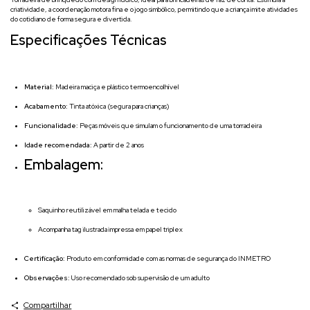
criatividade, a coordenação motora fina e o jogo simbólico, permitindo que a criança imite atividades
do cotidiano de forma segura e divertida.
Especificações Técnicas
Material:
Madeira maciça e plástico termoencolhível
Acabamento:
Tinta atóxica (segura para crianças)
Funcionalidade:
Peças móveis que simulam o funcionamento de uma torradeira
Idade recomendada:
A partir de 2 anos
Embalagem:
Saquinho reutilizável em malha telada e tecido
Acompanha tag ilustrada impressa em papel triplex
Certificação:
Produto em conformidade com as normas de segurança do INMETRO
Observações:
Uso recomendado sob supervisão de um adulto
Compartilhar