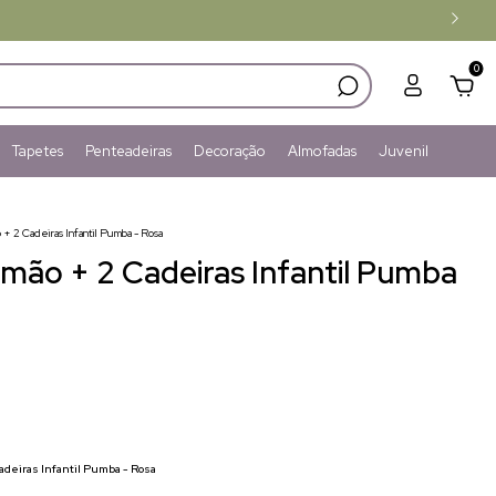
0
Tapetes
Penteadeiras
Decoração
Almofadas
Juvenil
 + 2 Cadeiras Infantil Pumba - Rosa
Timão + 2 Cadeiras Infantil Pumba
adeiras Infantil Pumba - Rosa