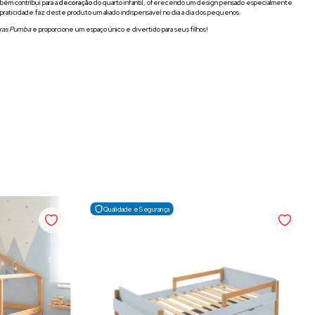
bém contribui para a
decoração
do quarto infantil, oferecendo um design pensado especialmente
 praticidade faz deste produto um aliado indispensável no dia a dia dos pequenos.
iras Pumba
e proporcione um espaço único e divertido para seus filhos!
Qualidade e Segurança