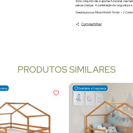
Este conjunto não é apenas funcional, mas tam
para as crianças. A combinação de segurança e
Garanta já a sua
Mesa Infantil Timão + 2 Cade
Compartilhar
PRODUTOS SIMILARES
urança
Qualidade e Segurança