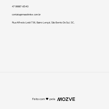
47 99987-8540
contato@irmaoshinke.com.br
Rua Alfredo Liebl 736, Bairro Lençol, São Bento Do Sul, SC,
Feito com 🖤 pela