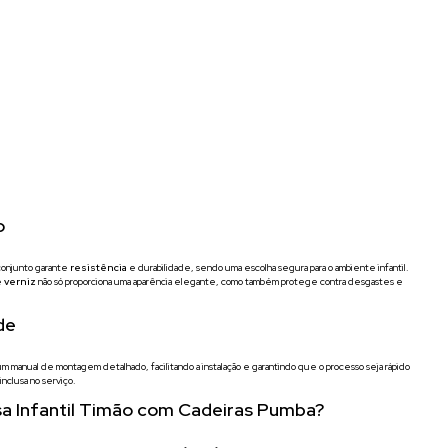
o
conjunto garante
resistência
e durabilidade, sendo uma escolha segura para o ambiente infantil.
e
verniz
não só proporciona uma aparência elegante, como também protege contra desgastes e
de
m manual de montagem detalhado, facilitando a instalação e garantindo que o processo seja rápido
nclusa no serviço.
sa Infantil Timão com Cadeiras Pumba?