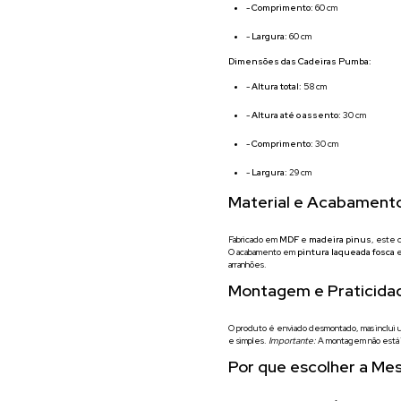
-
Comprimento:
60 cm
-
Largura:
60 cm
Dimensões das Cadeiras Pumba:
-
Altura total:
58 cm
-
Altura até o assento:
30 cm
-
Comprimento:
30 cm
-
Largura:
29 cm
Material e Acabament
Fabricado em
MDF
e
madeira pinus
, este 
O acabamento em
pintura laqueada fosca
arranhões.
Montagem e Praticida
O produto é enviado desmontado, mas inclui u
e simples.
Importante:
A montagem não está i
Por que escolher a Me