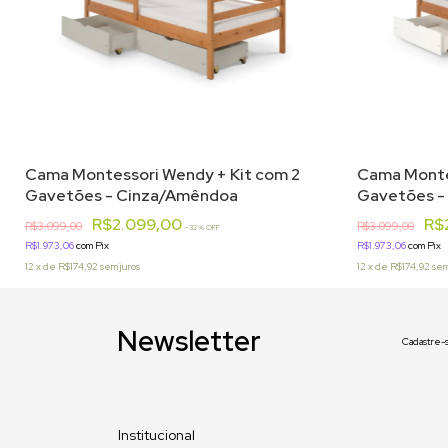
Cama Montessori Wendy + Kit com 2
Cama Monte
Gavetões - Cinza/Amêndoa
Gavetões -
R$2.099,00
R$
R$3.099,00
R$3.099,00
-
32
% OFF
R$1.973,06
com
Pix
R$1.973,06
com
Pix
12
x
de
R$174,92
sem juros
12
x
de
R$174,92
sem
Newsletter
Cadastre-s
Institucional