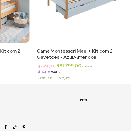
Kit com 2
Cama Montessori Maui + Kit com 2
Gavetões - Azul/Amêndoa
R$1.799,00
R$2.498,00
-
28
% OFF
R$1.691,06
com
Pix
12
x
de
R$149,92
sem juros