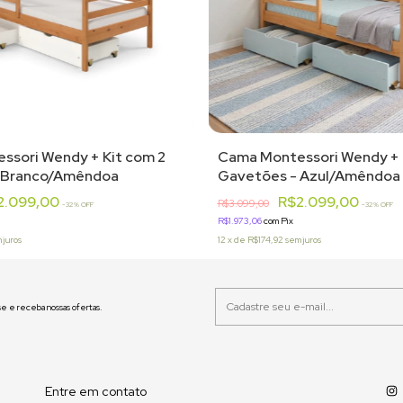
ssori Wendy + Kit com 2
Cama Montessori Wendy + 
 Branco/Amêndoa
Gavetões - Azul/Amêndoa
2.099,00
R$2.099,00
R$3.099,00
-
32
% OFF
-
32
% OFF
R$1.973,06
com
Pix
 juros
12
x
de
R$174,92
sem juros
e e receba nossas ofertas.
Entre em contato