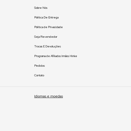
Sobre Nós
Política De Entrega
Política de Privacidade
Seja Revendedor
Trocas E Devoluções
Programa de Afiliados Irmãos Hinke
Pedidos
Contato
Idiomas e moedas