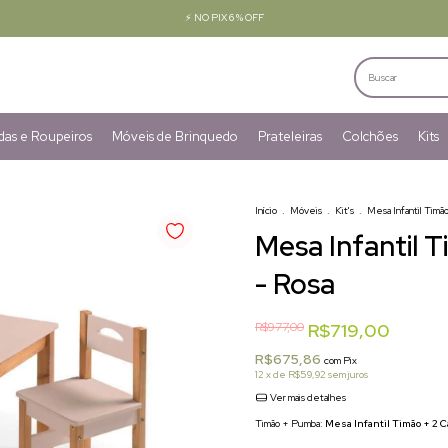
💳 SEM JUROS NO CARTÃO (12x)
as e Roupeiros
Móveis de Brinquedo
Prateleiras
Colchões
Kits
Início
.
Móveis
.
Kit's
.
Mesa Infantil Timão
Mesa Infantil 
- Rosa
R$977,00
R$719,00
R$675,86
com
Pix
12
x de
R$59,92
sem juros
Ver mais detalhes
Timão + Pumba:
Mesa Infantil Timão + 2 C