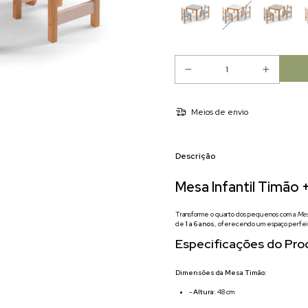
Meios de envio
Descrição
Mesa Infantil Timão +
Transforme o quarto dos pequenos com a
Mes
de
1 a 6 anos
, oferecendo um espaço perfeito
Especificações do Pro
Dimensões da Mesa Timão:
-
Altura:
48 cm