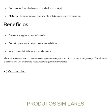
Conteúdo:
3 almofadas (joaninha, abelha e formiga)
Material:
Tecido macio e enchimento antialérgico, ideal para crianças
Benefícios
Decora e alegra ambientes infantis
Perfeito para brincadeiras, descanso ou leitura
Incentiva a criatividade e o faz de conta
Ideal para presentear ou renovar o espaço das crianças com muito charme e segurança.
Transforme
o quarto em um ambiente mais aconchegante e divertido!
Compartilhar
PRODUTOS SIMILARES