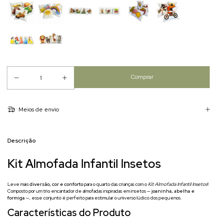
Meios de envio
Descrição
Kit Almofada Infantil Insetos
Leve mais
diversão, cor e conforto
para o quarto das crianças com o
Kit Almofada Infantil Insetos
!
Composto por um trio encantador de almofadas inspiradas em insetos —
joaninha, abelha e
formiga
—, esse conjunto é perfeito para estimular o universo lúdico dos pequenos.
Características do Produto