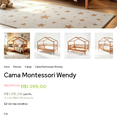
Início
.
Móveis
.
Camas
.
Cama Montessori Wendy
Cama Montessori Wendy
R$2.099,00
R$1.399,00
R$1.315,06
com
Pix
12
x de
R$116,58
sem juros
Ver mais detalhes
Cor: