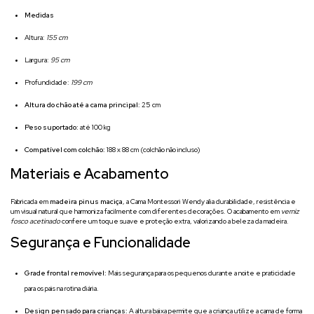
Medidas
Altura:
155 cm
Largura:
95 cm
Profundidade:
199 cm
Altura do chão até a cama principal:
25 cm
Peso suportado:
até 100 kg
Compatível com colchão:
188 x 88 cm (colchão não incluso)
Materiais e Acabamento
Fabricada em
madeira pinus maciça
, a Cama Montessori Wendy alia durabilidade, resistência e
um visual natural que harmoniza facilmente com diferentes decorações. O acabamento em
verniz
fosco acetinado
confere um toque suave e proteção extra, valorizando a beleza da madeira.
Segurança e Funcionalidade
Grade frontal removível:
Mais segurança para os pequenos durante a noite e praticidade
para os pais na rotina diária.
Design pensado para crianças:
A altura baixa permite que a criança utilize a cama de forma