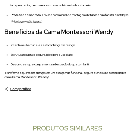
independente, promovendo o desenvolvimento da autonomia.
Produto desmontado:
Enviado com manual de montagem detalhado para facilitar a instalação.
(Montagem não inclusa)
Benefícios da Cama Montessori Wendy
Incentiva a liberdade e a autoconfiança das crianças.
Estrutura robusta e segura, ideal para o uso diário.
Design clean que complementa a decoração do quarto infantil.
Transforme o quarto das crianças em um espaço mais funcional, seguro e cheio de possibilidades
com a
Cama Montessori Wendy
!
Compartilhar
PRODUTOS SIMILARES