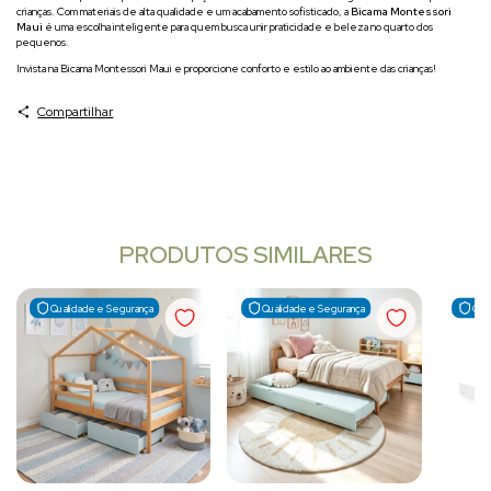
crianças. Com materiais de alta qualidade e um acabamento sofisticado, a
Bicama Montessori
Maui
é uma escolha inteligente para quem busca unir praticidade e beleza no quarto dos
pequenos.
Invista na Bicama Montessori Maui e proporcione conforto e estilo ao ambiente das crianças!
Compartilhar
PRODUTOS SIMILARES
Qualidade e Segurança
Qualidade e Segurança
Qua