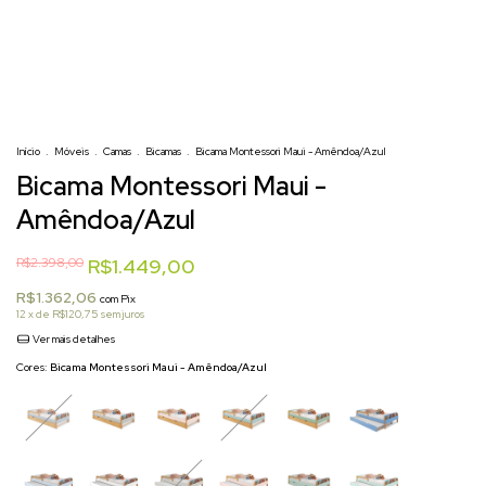
Início
.
Móveis
.
Camas
.
Bicamas
.
Bicama Montessori Maui - Amêndoa/Azul
Bicama Montessori Maui -
Amêndoa/Azul
R$2.398,00
R$1.449,00
R$1.362,06
com
Pix
12
x de
R$120,75
sem juros
Ver mais detalhes
Cores:
Bicama Montessori Maui - Amêndoa/Azul