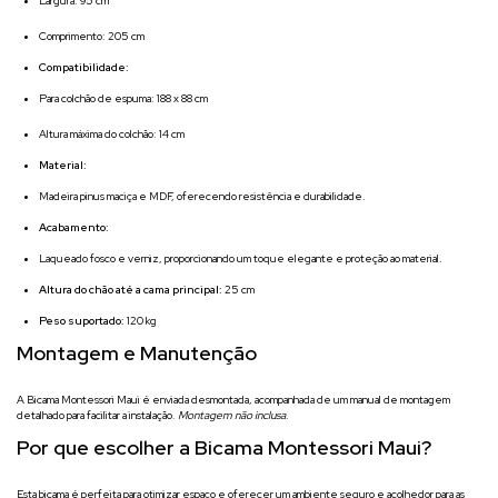
Largura: 95 cm
Comprimento: 205 cm
Compatibilidade:
Para colchão de espuma: 188 x 88 cm
Altura máxima do colchão: 14 cm
Material:
Madeira pinus maciça e MDF, oferecendo resistência e durabilidade.
Acabamento:
Laqueado fosco e verniz, proporcionando um toque elegante e proteção ao material.
Altura do chão até a cama principal:
25 cm
Peso suportado:
120 kg
Montagem e Manutenção
A Bicama Montessori Maui é enviada desmontada, acompanhada de um manual de montagem
detalhado para facilitar a instalação.
Montagem não inclusa
.
Por que escolher a Bicama Montessori Maui?
Esta bicama é perfeita para otimizar espaço e oferecer um ambiente seguro e acolhedor para as