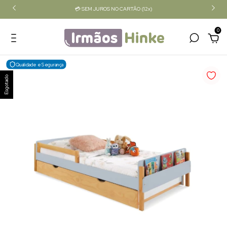
💳 SEM JUROS NO CARTÃO (12x)
0
Qualidade e Segurança
Esgotado