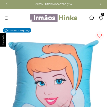
💳 SEM JUROS NO CARTÃO (12x)
0
Qualidade e Segurança
Esgotado