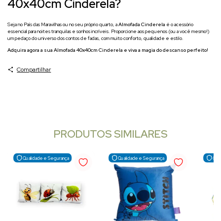
40x40cm Cinderela?
Seja no País das Maravilhas ou no seu próprio quarto, a
Almofada Cinderela
é o acessório
essencial para noites tranquilas e sonhos incríveis. Proporcione aos pequenos (ou a você mesmo!)
um pedaço do universo dos contos de fadas, com muito conforto, qualidade e estilo.
Adquira agora a sua Almofada 40x40cm Cinderela e viva a magia do descanso perfeito!
Compartilhar
PRODUTOS SIMILARES
Qualidade e Segurança
Qualidade e Segurança
Qua