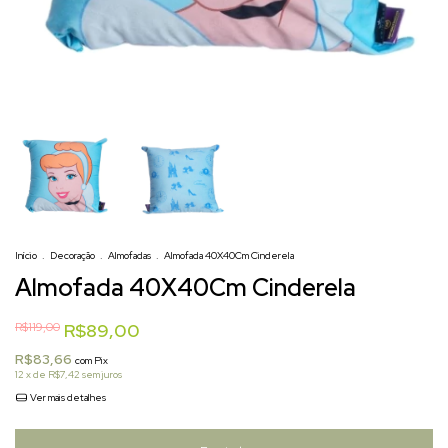
Início
.
Decoração
.
Almofadas
.
Almofada 40X40Cm Cinderela
Almofada 40X40Cm Cinderela
R$119,00
R$89,00
R$83,66
com
Pix
12
x de
R$7,42
sem juros
Ver mais detalhes