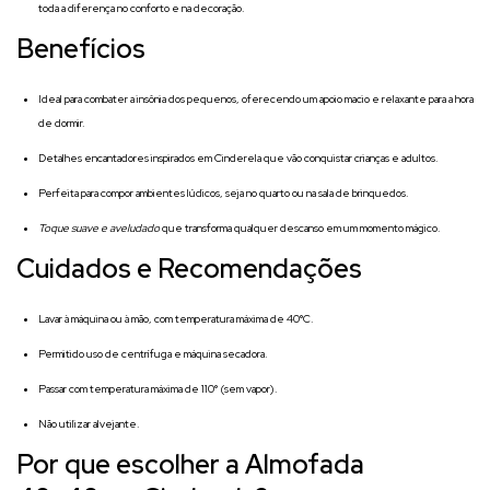
toda a diferença no conforto e na decoração.
Benefícios
Ideal para combater a insônia dos pequenos, oferecendo um apoio macio e relaxante para a hora
de dormir.
Detalhes encantadores inspirados em Cinderela que vão conquistar crianças e adultos.
Perfeita para compor ambientes lúdicos, seja no quarto ou na sala de brinquedos.
Toque suave e aveludado
que transforma qualquer descanso em um momento mágico.
Cuidados e Recomendações
Lavar à máquina ou à mão, com temperatura máxima de 40°C.
Permitido uso de centrífuga e máquina secadora.
Passar com temperatura máxima de 110° (sem vapor).
Não utilizar alvejante.
Por que escolher a Almofada