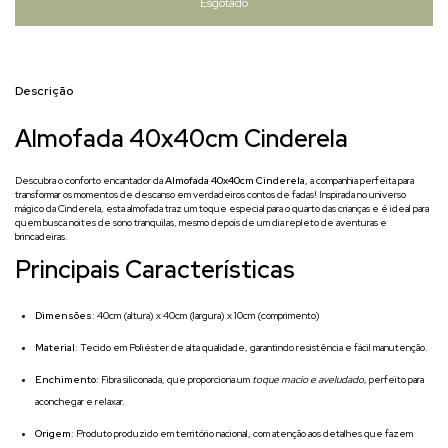
Descrição
Almofada 40x40cm Cinderela
Descubra o conforto encantador da
Almofada 40x40cm Cinderela
, a companhia perfeita para
transformar os momentos de descanso em verdadeiros contos de fadas! Inspirada no universo
mágico da Cinderela, esta almofada traz um toque especial para o quarto das crianças e é ideal para
quem busca noites de sono tranquilas, mesmo depois de um dia repleto de aventuras e
brincadeiras.
Principais Características
Dimensões
: 40cm (altura) x 40cm (largura) x 10cm (comprimento)
Material
: Tecido em Poliéster de alta qualidade, garantindo resistência e fácil manutenção.
Enchimento
: Fibra siliconada, que proporciona um
toque macio e aveludado
, perfeito para
aconchegar e relaxar.
Origem
: Produto produzido em território nacional, com atenção aos detalhes que fazem